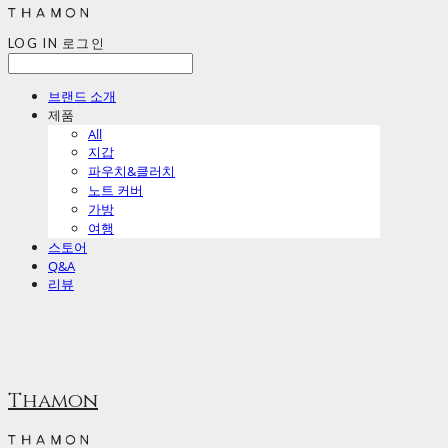
LOG IN
로그인
브랜드 소개
제품
All
지갑
파우치&클러치
노트 커버
가방
여행
스토어
Q&A
리뷰
Thamon