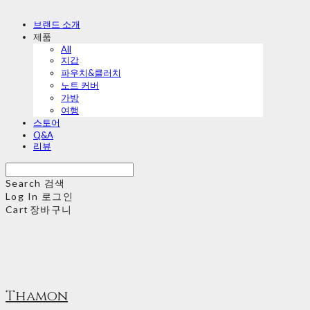
브랜드 소개
제품
All
지갑
파우치&클러치
노트 커버
가방
여행
스토어
Q&A
리뷰
Search
검색
Log In
로그인
Cart
장바구니
Thamon