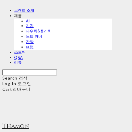
브랜드 소개
제품
All
지갑
파우치&클러치
노트 커버
가방
여행
스토어
Q&A
리뷰
Search
검색
Log In
로그인
Cart
장바구니
Thamon