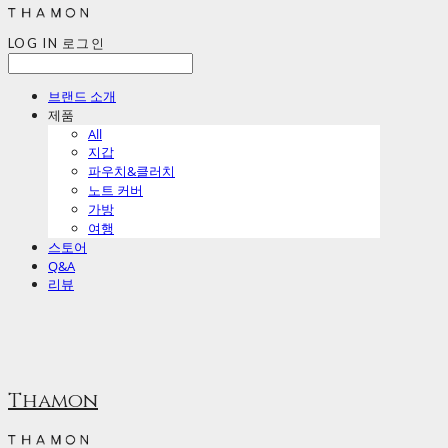
LOG IN
로그인
브랜드 소개
제품
All
지갑
파우치&클러치
노트 커버
가방
여행
스토어
Q&A
리뷰
Thamon