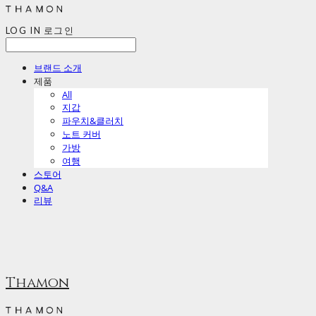
LOG IN
로그인
브랜드 소개
제품
All
지갑
파우치&클러치
노트 커버
가방
여행
스토어
Q&A
리뷰
Thamon