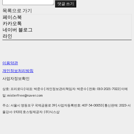
댓글 쓰기
목록으로 가기
페이스북
카카오톡
네이버 블로그
라인
이용약관
개인정보처리방침
사업자정보확인
상호: 프리로다 | 대표: 박준수 | 개인정보관리책임자: 박준수 | 전화: 010-2021-7022 | 이메
일: misterfree@naver.com
주소: 서울시 영등포구 국제금융로 39 | 사업자등록번호:
407-54-00053
| 통신판매:
2023-서
울강서-1920
| 호스팅제공자: (주)식스샵