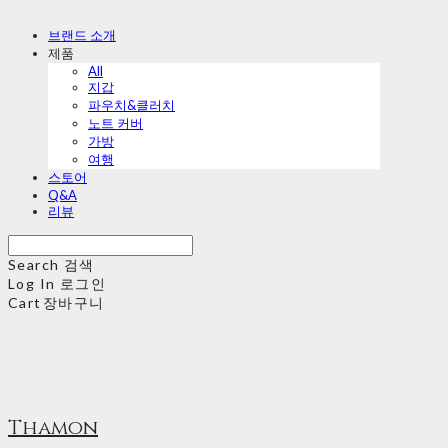
브랜드 소개
제품
All
지갑
파우치&클러치
노트 커버
가방
여행
스토어
Q&A
리뷰
Search
검색
Log In
로그인
Cart
장바구니
Thamon