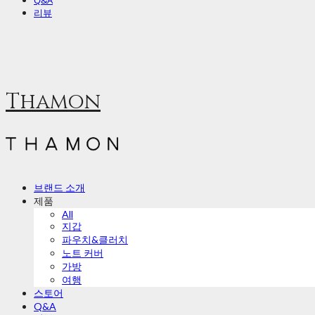
Q&A
리뷰
Thamon
브랜드 소개
제품
All
지갑
파우치&클러치
노트 커버
가방
여행
스토어
Q&A