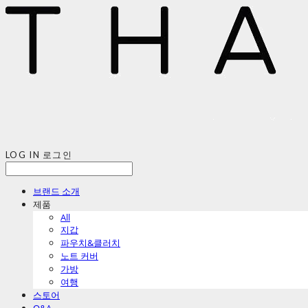
LOG IN
로그인
브랜드 소개
제품
All
지갑
파우치&클러치
노트 커버
가방
여행
스토어