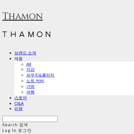
Thamon
브랜드 소개
제품
All
지갑
파우치&클러치
노트 커버
가방
여행
스토어
Q&A
리뷰
Search
검색
Log In
로그인