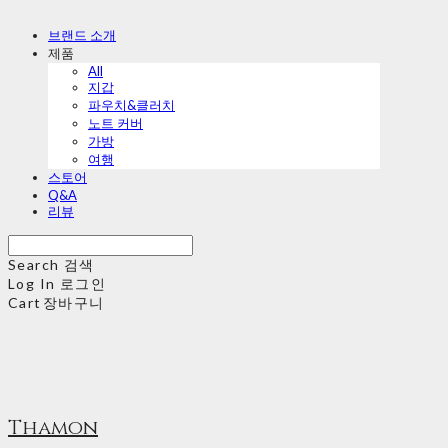
브랜드 소개
제품
All
지갑
파우치&클러치
노트 커버
가방
여행
스토어
Q&A
리뷰
Search
검색
Log In
로그인
Cart
장바구니
Thamon