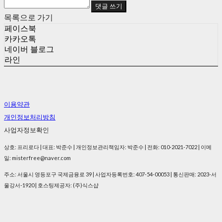
댓글 쓰기
목록으로 가기
페이스북
카카오톡
네이버 블로그
라인
이용약관
개인정보처리방침
사업자정보확인
상호: 프리로다 | 대표: 박준수 | 개인정보관리책임자: 박준수 | 전화: 010-2021-7022 | 이메
일: misterfree@naver.com
주소: 서울시 영등포구 국제금융로 39 | 사업자등록번호:
407-54-00053
| 통신판매:
2023-서
울강서-1920
| 호스팅제공자: (주)식스샵