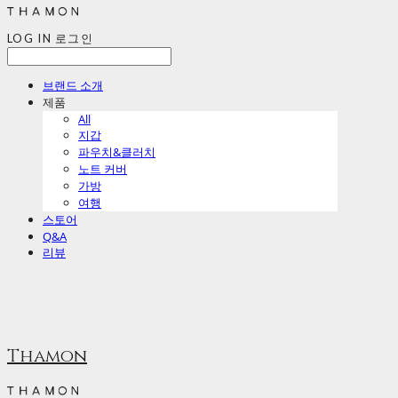
LOG IN
로그인
브랜드 소개
제품
All
지갑
파우치&클러치
노트 커버
가방
여행
스토어
Q&A
리뷰
Thamon