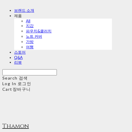
브랜드 소개
제품
All
지갑
파우치&클러치
노트 커버
가방
여행
스토어
Q&A
리뷰
Search
검색
Log In
로그인
Cart
장바구니
Thamon