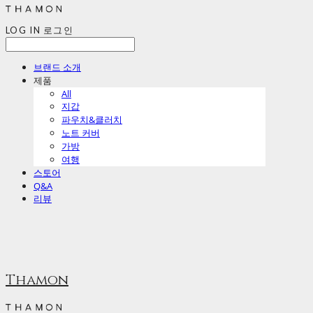
LOG IN
로그인
브랜드 소개
제품
All
지갑
파우치&클러치
노트 커버
가방
여행
스토어
Q&A
리뷰
Thamon