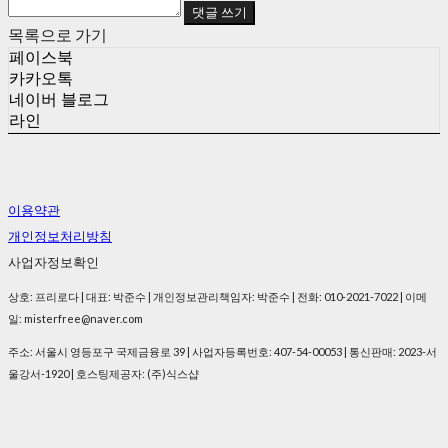
댓글 쓰기
목록으로 가기
페이스북
카카오톡
네이버 블로그
라인
이용약관
개인정보처리방침
사업자정보확인
상호: 프리로다 | 대표: 박준수 | 개인정보관리책임자: 박준수 | 전화: 010-2021-7022 | 이메
일: misterfree@naver.com
주소: 서울시 영등포구 국제금융로 39 | 사업자등록번호:
407-54-00053
| 통신판매:
2023-서
울강서-1920
| 호스팅제공자: (주)식스샵