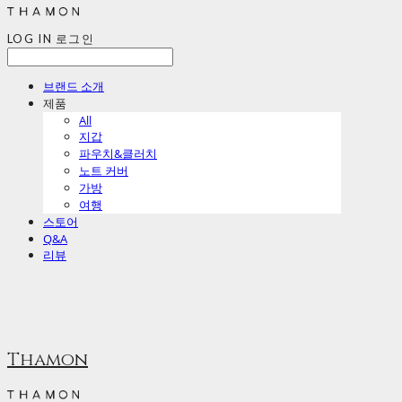
LOG IN
로그인
브랜드 소개
제품
All
지갑
파우치&클러치
노트 커버
가방
여행
스토어
Q&A
리뷰
Thamon