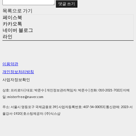
댓글 쓰기
목록으로 가기
페이스북
카카오톡
네이버 블로그
라인
이용약관
개인정보처리방침
사업자정보확인
상호: 프리로다 | 대표: 박준수 | 개인정보관리책임자: 박준수 | 전화: 010-2021-7022 | 이메
일: misterfree@naver.com
주소: 서울시 영등포구 국제금융로 39 | 사업자등록번호:
407-54-00053
| 통신판매:
2023-서
울강서-1920
| 호스팅제공자: (주)식스샵