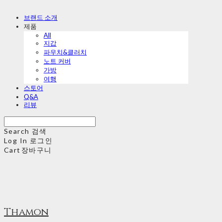
브랜드 소개
제품
All
지갑
파우치&클러치
노트 커버
가방
여행
스토어
Q&A
리뷰
Search
검색
Log In
로그인
Cart
장바구니
Thamon