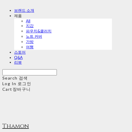
브랜드 소개
제품
All
지갑
파우치&클러치
노트 커버
가방
여행
스토어
Q&A
리뷰
Search
검색
Log In
로그인
Cart
장바구니
Thamon