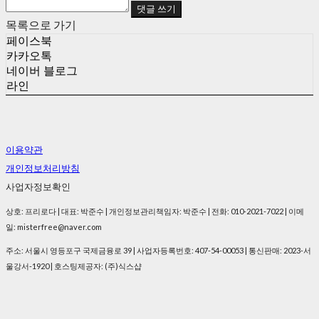
댓글 쓰기
목록으로 가기
페이스북
카카오톡
네이버 블로그
라인
이용약관
개인정보처리방침
사업자정보확인
상호: 프리로다 | 대표: 박준수 | 개인정보관리책임자: 박준수 | 전화: 010-2021-7022 | 이메
일: misterfree@naver.com
주소: 서울시 영등포구 국제금융로 39 | 사업자등록번호:
407-54-00053
| 통신판매:
2023-서
울강서-1920
| 호스팅제공자: (주)식스샵