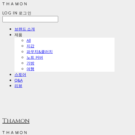
LOG IN
로그인
브랜드 소개
제품
All
지갑
파우치&클러치
노트 커버
가방
여행
스토어
Q&A
리뷰
Thamon