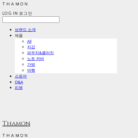
LOG IN
로그인
브랜드 소개
제품
All
지갑
파우치&클러치
노트 커버
가방
여행
스토어
Q&A
리뷰
Thamon