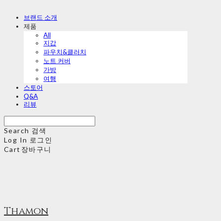
브랜드 소개
제품
All
지갑
파우치&클러치
노트 커버
가방
여행
스토어
Q&A
리뷰
Search
검색
Log In
로그인
Cart
장바구니
Thamon