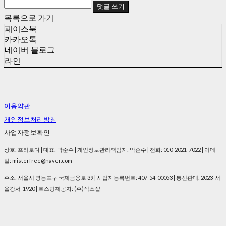
댓글 쓰기
목록으로 가기
페이스북
카카오톡
네이버 블로그
라인
이용약관
개인정보처리방침
사업자정보확인
상호: 프리로다 | 대표: 박준수 | 개인정보관리책임자: 박준수 | 전화: 010-2021-7022 | 이메
일: misterfree@naver.com
주소: 서울시 영등포구 국제금융로 39 | 사업자등록번호:
407-54-00053
| 통신판매:
2023-서
울강서-1920
| 호스팅제공자: (주)식스샵