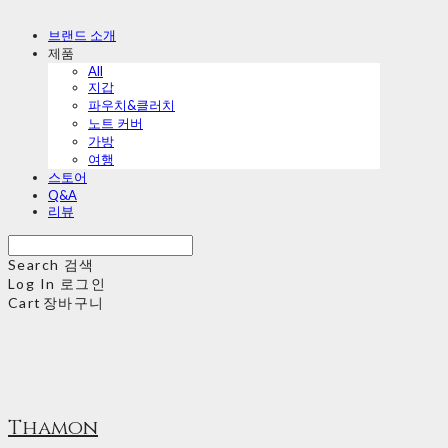
브랜드 소개
제품
All
지갑
파우치&클러치
노트 커버
가방
여행
스토어
Q&A
리뷰
Search
검색
Log In
로그인
Cart
장바구니
Thamon