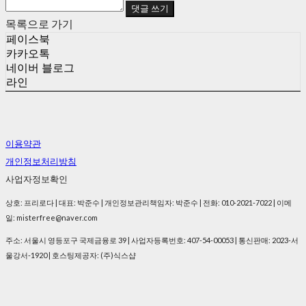
댓글 쓰기
목록으로 가기
페이스북
카카오톡
네이버 블로그
라인
이용약관
개인정보처리방침
사업자정보확인
상호: 프리로다 | 대표: 박준수 | 개인정보관리책임자: 박준수 | 전화: 010-2021-7022 | 이메
일: misterfree@naver.com
주소: 서울시 영등포구 국제금융로 39 | 사업자등록번호:
407-54-00053
| 통신판매:
2023-서
울강서-1920
| 호스팅제공자: (주)식스샵