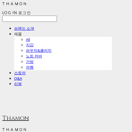
LOG IN
로그인
브랜드 소개
제품
All
지갑
파우치&클러치
노트 커버
가방
여행
스토어
Q&A
리뷰
Thamon