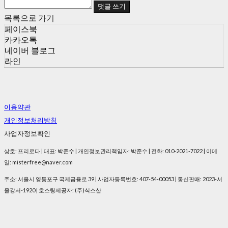
댓글 쓰기
목록으로 가기
페이스북
카카오톡
네이버 블로그
라인
이용약관
개인정보처리방침
사업자정보확인
상호: 프리로다 | 대표: 박준수 | 개인정보관리책임자: 박준수 | 전화: 010-2021-7022 | 이메
일: misterfree@naver.com
주소: 서울시 영등포구 국제금융로 39 | 사업자등록번호:
407-54-00053
| 통신판매:
2023-서
울강서-1920
| 호스팅제공자: (주)식스샵