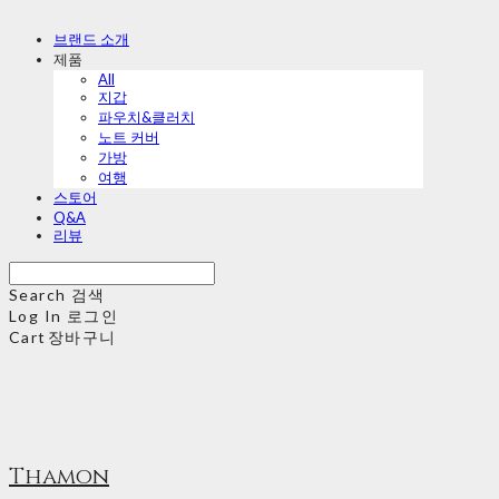
브랜드 소개
제품
All
지갑
파우치&클러치
노트 커버
가방
여행
스토어
Q&A
리뷰
Search
검색
Log In
로그인
Cart
장바구니
Thamon