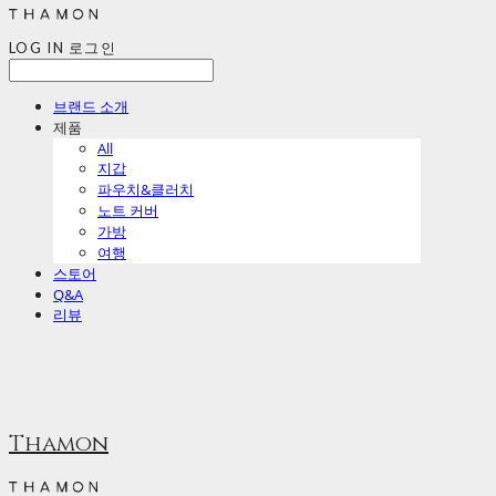
LOG IN
로그인
브랜드 소개
제품
All
지갑
파우치&클러치
노트 커버
가방
여행
스토어
Q&A
리뷰
Thamon