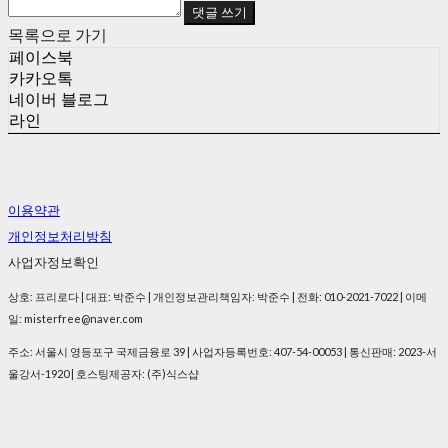
댓글 쓰기
목록으로 가기
페이스북
카카오톡
네이버 블로그
라인
이용약관
개인정보처리방침
사업자정보확인
상호: 프리로다 | 대표: 박준수 | 개인정보관리책임자: 박준수 | 전화: 010-2021-7022 | 이메
일: misterfree@naver.com
주소: 서울시 영등포구 국제금융로 39 | 사업자등록번호:
407-54-00053
| 통신판매:
2023-서
울강서-1920
| 호스팅제공자: (주)식스샵