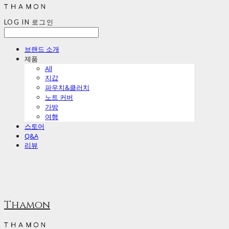
LOG IN
로그인
브랜드 소개
제품
All
지갑
파우치&클러치
노트 커버
가방
여행
스토어
Q&A
리뷰
Thamon