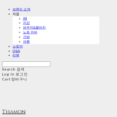
브랜드 소개
제품
All
지갑
파우치&클러치
노트 커버
가방
여행
스토어
Q&A
리뷰
Search
검색
Log In
로그인
Cart
장바구니
Thamon