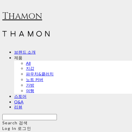
Thamon
브랜드 소개
제품
All
지갑
파우치&클러치
노트 커버
가방
여행
스토어
Q&A
리뷰
Search
검색
Log In
로그인