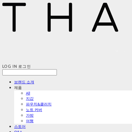
LOG IN
로그인
브랜드 소개
제품
All
지갑
파우치&클러치
노트 커버
가방
여행
스토어