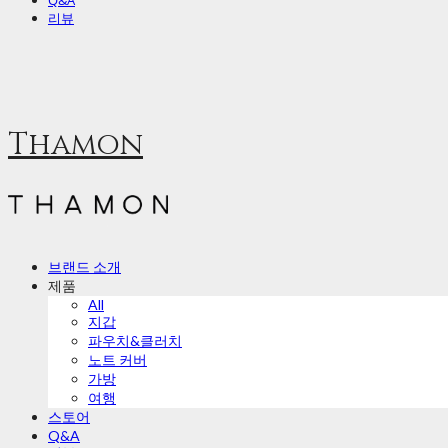
Q&A
리뷰
Thamon
브랜드 소개
제품
All
지갑
파우치&클러치
노트 커버
가방
여행
스토어
Q&A