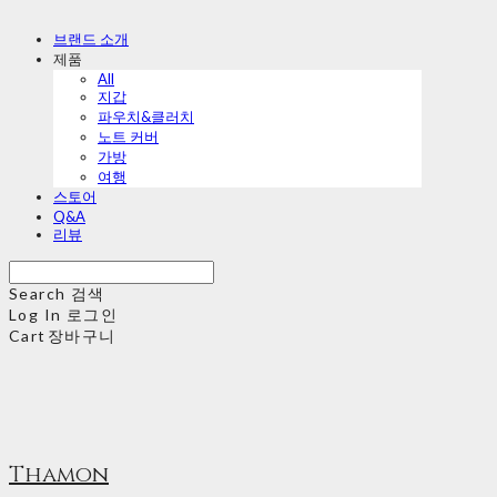
브랜드 소개
제품
All
지갑
파우치&클러치
노트 커버
가방
여행
스토어
Q&A
리뷰
Search
검색
Log In
로그인
Cart
장바구니
Thamon