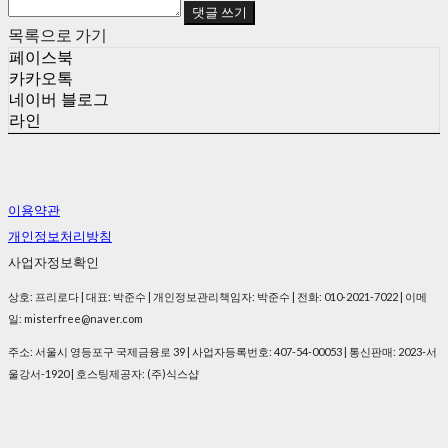
댓글 쓰기
목록으로 가기
페이스북
카카오톡
네이버 블로그
라인
이용약관
개인정보처리방침
사업자정보확인
상호: 프리로다 | 대표: 박준수 | 개인정보관리책임자: 박준수 | 전화: 010-2021-7022 | 이메
일: misterfree@naver.com
주소: 서울시 영등포구 국제금융로 39 | 사업자등록번호:
407-54-00053
| 통신판매:
2023-서
울강서-1920
| 호스팅제공자: (주)식스샵