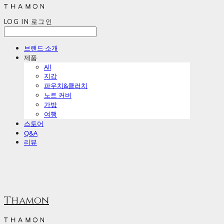
LOG IN
로그인
브랜드 소개
제품
All
지갑
파우치&클러치
노트 커버
가방
여행
스토어
Q&A
리뷰
Thamon