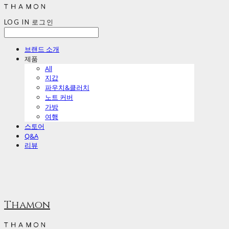
LOG IN
로그인
브랜드 소개
제품
All
지갑
파우치&클러치
노트 커버
가방
여행
스토어
Q&A
리뷰
Thamon