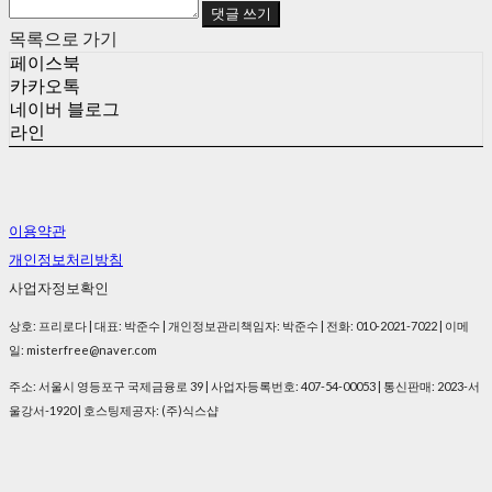
댓글 쓰기
목록으로 가기
페이스북
카카오톡
네이버 블로그
라인
이용약관
개인정보처리방침
사업자정보확인
상호: 프리로다 | 대표: 박준수 | 개인정보관리책임자: 박준수 | 전화: 010-2021-7022 | 이메
일: misterfree@naver.com
주소: 서울시 영등포구 국제금융로 39 | 사업자등록번호:
407-54-00053
| 통신판매:
2023-서
울강서-1920
| 호스팅제공자: (주)식스샵