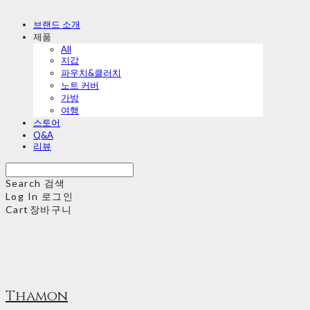
브랜드 소개
제품
All
지갑
파우치&클러치
노트 커버
가방
여행
스토어
Q&A
리뷰
Search
검색
Log In
로그인
Cart
장바구니
Thamon