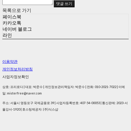
댓글 쓰기
목록으로 가기
페이스북
카카오톡
네이버 블로그
라인
이용약관
개인정보처리방침
사업자정보확인
상호: 프리로다 | 대표: 박준수 | 개인정보관리책임자: 박준수 | 전화: 010-2021-7022 | 이메
일: misterfree@naver.com
주소: 서울시 영등포구 국제금융로 39 | 사업자등록번호:
407-54-00053
| 통신판매:
2023-서
울강서-1920
| 호스팅제공자: (주)식스샵