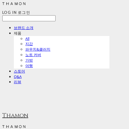
LOG IN
로그인
브랜드 소개
제품
All
지갑
파우치&클러치
노트 커버
가방
여행
스토어
Q&A
리뷰
Thamon