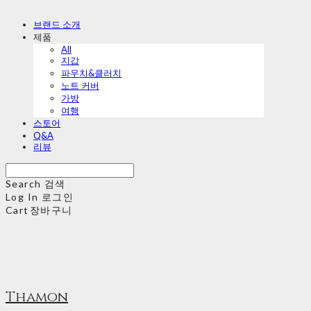
브랜드 소개
제품
All
지갑
파우치&클러치
노트 커버
가방
여행
스토어
Q&A
리뷰
Search
검색
Log In
로그인
Cart
장바구니
Thamon