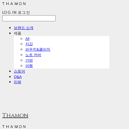
LOG IN
로그인
브랜드 소개
제품
All
지갑
파우치&클러치
노트 커버
가방
여행
스토어
Q&A
리뷰
Thamon