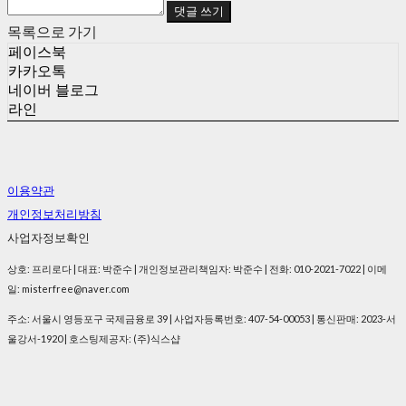
댓글 쓰기
목록으로 가기
페이스북
카카오톡
네이버 블로그
라인
이용약관
개인정보처리방침
사업자정보확인
상호: 프리로다 | 대표: 박준수 | 개인정보관리책임자: 박준수 | 전화: 010-2021-7022 | 이메
일: misterfree@naver.com
주소: 서울시 영등포구 국제금융로 39 | 사업자등록번호:
407-54-00053
| 통신판매:
2023-서
울강서-1920
| 호스팅제공자: (주)식스샵