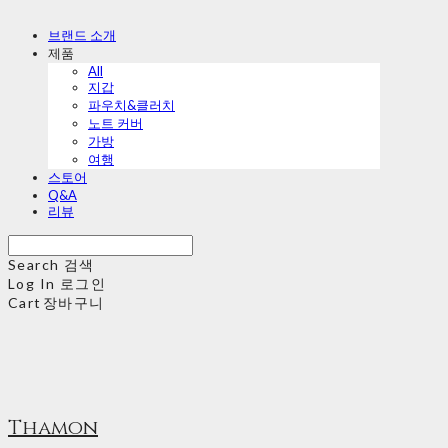
브랜드 소개
제품
All
지갑
파우치&클러치
노트 커버
가방
여행
스토어
Q&A
리뷰
Search
검색
Log In
로그인
Cart
장바구니
Thamon