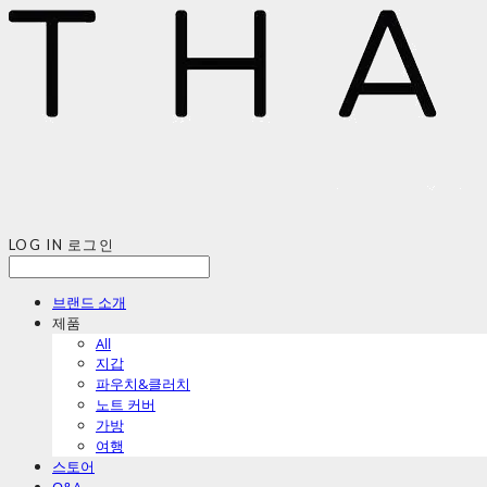
LOG IN
로그인
브랜드 소개
제품
All
지갑
파우치&클러치
노트 커버
가방
여행
스토어