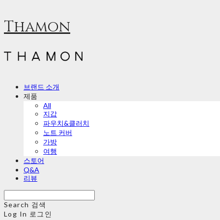
Thamon
브랜드 소개
제품
All
지갑
파우치&클러치
노트 커버
가방
여행
스토어
Q&A
리뷰
Search
검색
Log In
로그인