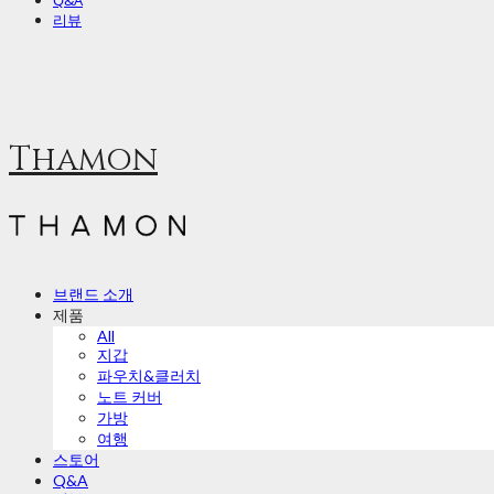
Q&A
리뷰
Thamon
브랜드 소개
제품
All
지갑
파우치&클러치
노트 커버
가방
여행
스토어
Q&A