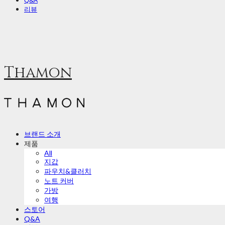
Q&A
리뷰
Thamon
브랜드 소개
제품
All
지갑
파우치&클러치
노트 커버
가방
여행
스토어
Q&A