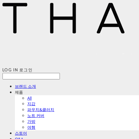
LOG IN
로그인
브랜드 소개
제품
All
지갑
파우치&클러치
노트 커버
가방
여행
스토어