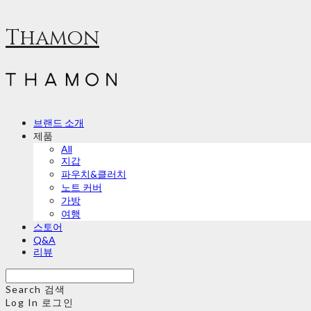
Thamon
브랜드 소개
제품
All
지갑
파우치&클러치
노트 커버
가방
여행
스토어
Q&A
리뷰
Search
검색
Log In
로그인