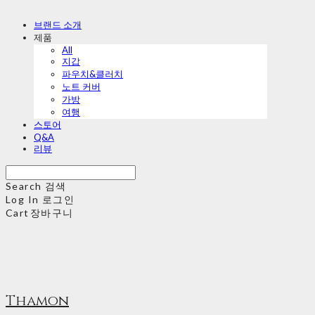
브랜드 소개
제품
All
지갑
파우치&클러치
노트 커버
가방
여행
스토어
Q&A
리뷰
Search
검색
Log In
로그인
Cart
장바구니
Thamon