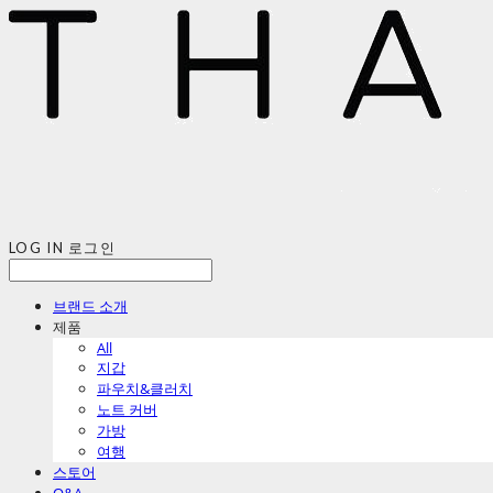
LOG IN
로그인
브랜드 소개
제품
All
지갑
파우치&클러치
노트 커버
가방
여행
스토어