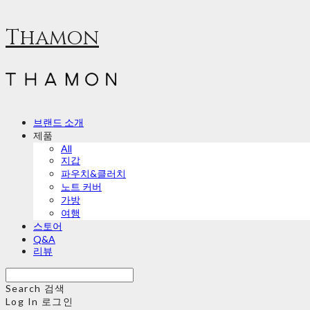
Thamon
브랜드 소개
제품
All
지갑
파우치&클러치
노트 커버
가방
여행
스토어
Q&A
리뷰
Search
검색
Log In
로그인