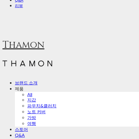
Q&A
리뷰
Thamon
브랜드 소개
제품
All
지갑
파우치&클러치
노트 커버
가방
여행
스토어
Q&A