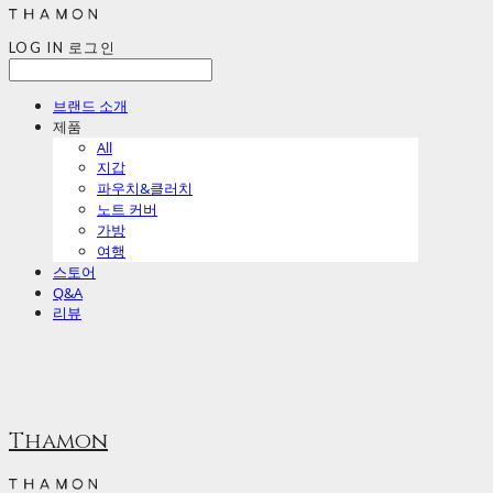
LOG IN
로그인
브랜드 소개
제품
All
지갑
파우치&클러치
노트 커버
가방
여행
스토어
Q&A
리뷰
Thamon