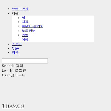
브랜드 소개
제품
All
지갑
파우치&클러치
노트 커버
가방
여행
스토어
Q&A
리뷰
Search
검색
Log In
로그인
Cart
장바구니
Thamon